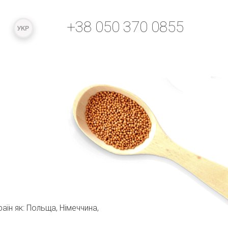
+38 050 370 0855
УКР
замовити зворотній дзвінок
РУС
ENG
аїн як: Польща, Німеччина,