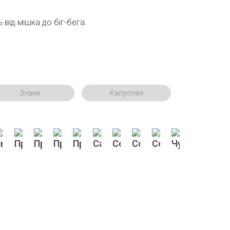
 від мішка до біг-бега.
Злаки
Капустяні
 золотий
ьон коричневий
Просо біле
Просо жовте
Просо червоне
Просо чорне
Сафлор
Соняшник
Сорго біле
Сорго червоне
Чумиза