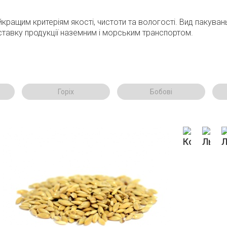
кращим критеріям якості, чистоти та вологості. Вид пакувань
тавку продукції наземним і морським транспортом.
Горіх
Бобові
Коріандр
Льон
Л