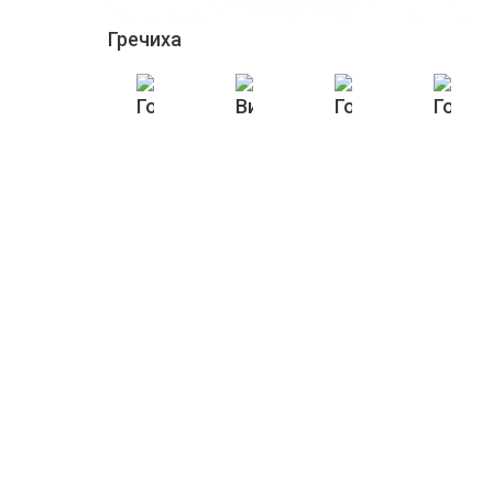
Гречиха
Горіх Волоський
Вика
Горох жовтий п
Горох
Насіння
Г
КОНТАКТИ ТОВ «ЛАСОЩІ»
Адреса
Відділ лог
вул. Височана, 13г, м. Городенка,
+38 050
Івано-Франківська обл., 78100
lasoschi