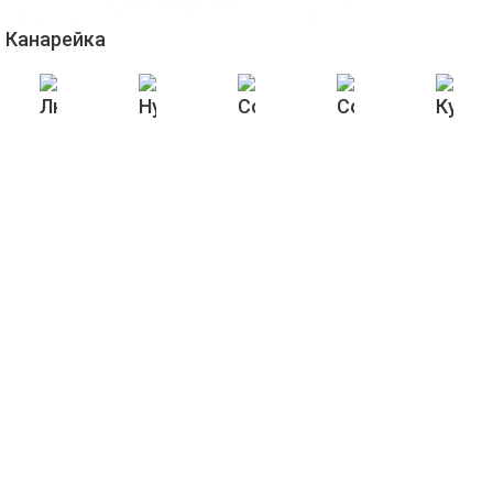
Канарейка
ольовий
Люцерна
Нут
Сочевиця коричнева
Сочевиця черво
Кукур
оріх
Бобові
ВИНИКЛИ ЗАПИ
Наш інформаційний відділ 
істики
 370 0881
Заповніть заявку і наш м
trans@gmail.com