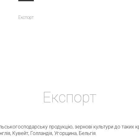
о нас
Експорт
Імпорт
Торгова марка
Контакти
Експорт
льськогосподарську продукцію, зернові культури до таких кр
 Англія, Кувейт, Голландія, Угорщина, Бельгія.